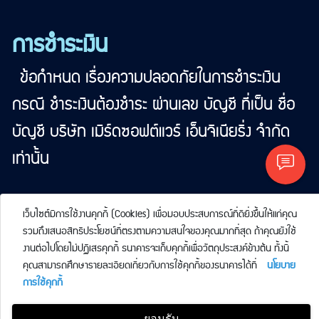
การชำระเงิน
ข้อกำหนด เรื่องความปลอดภัยในการชำระเงิน
กรณี ชำระเงินต้องชำระ ผ่านเลข บัญชี ที่เป็น ชื่อ
บัญชี บริษัท เมิร์ดซอฟต์แวร์ เอ็นจิเนียริ่ง จำกัด
เท่านั้น
tag <สร้างเว็บไซต์><สร้างเว็บ><ทำwebsite><ทำ web><ทำเวปไซต์><ทำเวป><ทำเว็บไซต์บริษัท><ทำเว็บไซต์>"ทำเว็บ
เว็บไซต์มีการใช้งานคุกกี้ (Cookies) เพื่อมอบประสบการณ์ที่ดียิ่งขึ้นให้แก่คุณ
รวมถึงเสนอสิทธิประโยชน์ที่ตรงตามความสนใจของคุณมากที่สุด ถ้าคุณยังใช้
งานต่อไปโดยไม่ปฏิเสธคุกกี้ ธนาคารจะเก็บคุกกี้เพื่อวัตถุประสงค์ข้างต้น ทั้งนี้
คุณสามารถศึกษารายละเอียดเกี่ยวกับการใช้คุกกี้ของธนาคารได้ที่
นโยบาย
การใช้คุกกี้
ยอมรับ