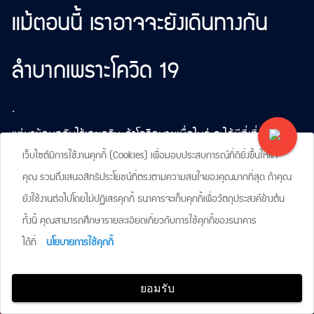
แม้ตอนนี้ เราอาจจะยังเดินทางกัน
ลำบากเพราะโควิด 19
.
แต่หาข้อมูลกันไว้เลยครับ ถ้าโควิดหายเมื่อไหร่ จะได้มีที่เที่ยวพัก
เว็บไซต์มีการใช้งานคุกกี้ (Cookies) เพื่อมอบประสบการณ์ที่ดียิ่งขึ้นให้แก่
ผ่อนกัน
คุณ รวมถึงเสนอสิทธิประโยชน์ที่ตรงตามความสนใจของคุณมากที่สุด ถ้าคุณ
ข้อมูลจาก google ปรากฎ 5 จังหวัดที่มีคน ค้นหามากที่สุด
ยังใช้งานต่อไปโดยไม่ปฏิเสธคุกกี้ ธนาคารจะเก็บคุกกี้เพื่อวัตถุประสงค์ข้างต้น
.
ทั้งนี้ คุณสามารถศึกษารายละเอียดเกี่ยวกับการใช้คุกกี้ของธนาคาร
สายเดินทาง มาดูกัน
ได้ที่
นโยบายการใช้คุกกี้
ยอมรับ